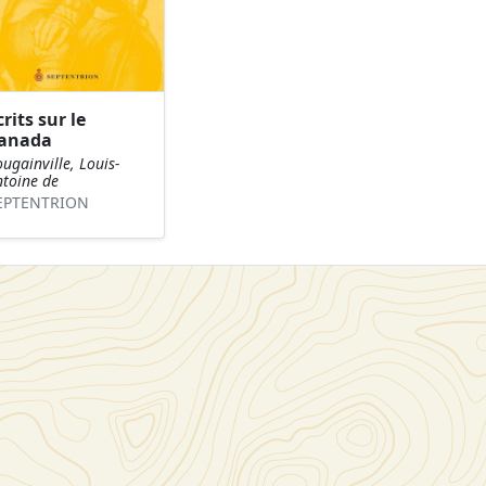
crits sur le
anada
ugainville, Louis-
ntoine de
EPTENTRION