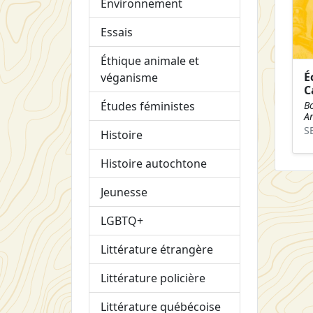
Environnement
Essais
Éthique animale et
É
véganisme
C
Bo
Études féministes
A
S
Histoire
Histoire autochtone
Jeunesse
LGBTQ+
Littérature étrangère
Littérature policière
Littérature québécoise