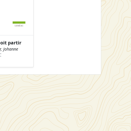
oit partir
r, Johanne
C