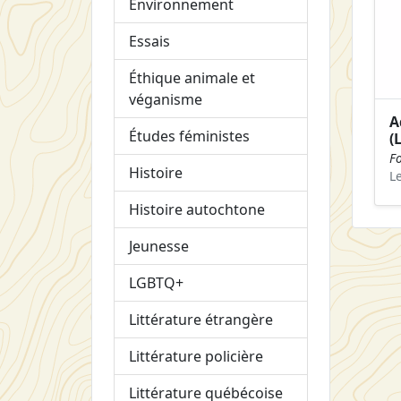
Environnement
Essais
Éthique animale et
véganisme
A
Études féministes
(L
F
Histoire
L
Histoire autochtone
Jeunesse
LGBTQ+
Littérature étrangère
Littérature policière
Littérature québécoise