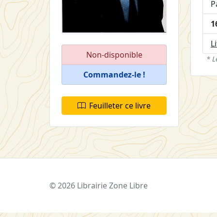
P
1
L
Non-disponible
* L
Commandez-le !
Feuilleter ce livre
© 2026 Librairie Zone Libre