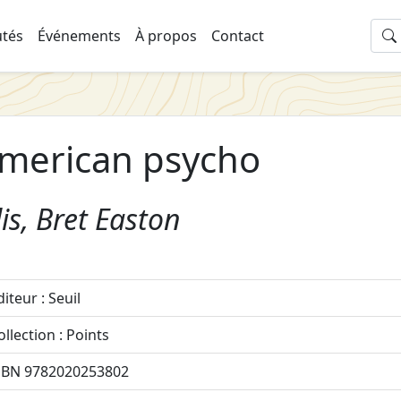
tés
Événements
À propos
Contact
merican psycho
lis, Bret Easton
diteur : Seuil
ollection : Points
SBN 9782020253802