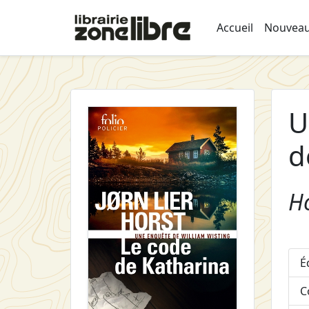
Accueil
Nouveau
U
d
Ho
É
C