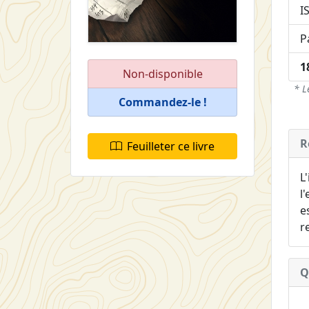
I
P
1
Non-disponible
* L
Commandez-le !
R
Feuilleter ce livre
L
l
e
r
Q