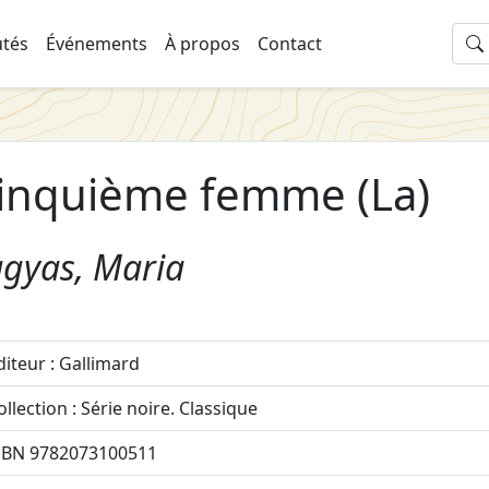
tés
Événements
À propos
Contact
inquième femme (La)
agyas, Maria
diteur : Gallimard
ollection : Série noire. Classique
SBN 9782073100511