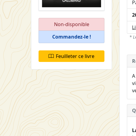
P
2
Non-disponible
L
Commandez-le !
* L
Feuilleter ce livre
R
A
v
v
Q
L