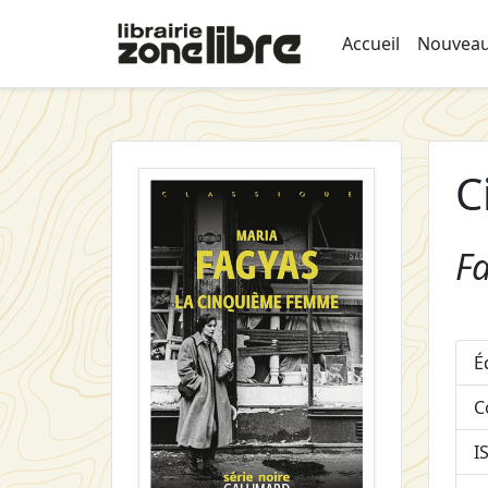
Accueil
Nouveau
C
F
É
C
I