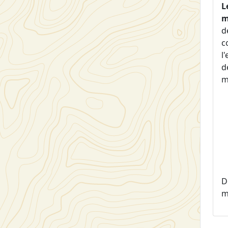
L
m
d
c
l
d
m
D
m