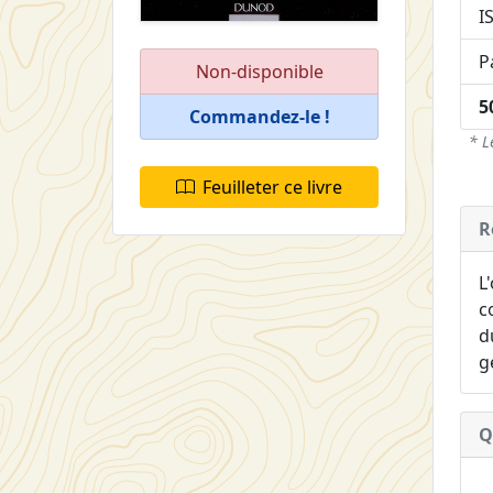
I
P
Non-disponible
5
Commandez-le !
* L
Feuilleter ce livre
R
L
c
d
g
Q