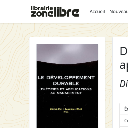
Accueil
Nouveau
D
a
Di
É
C