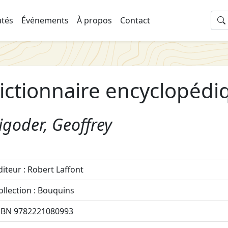
tés
Événements
À propos
Contact
ictionnaire encyclopédi
goder, Geoffrey
diteur : Robert Laffont
ollection : Bouquins
SBN 9782221080993