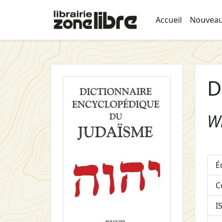
Accueil
Nouveau
D
Wi
É
C
I