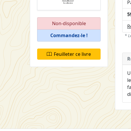
P
5
Non-disponible
R
Commandez-le !
* L
Feuilleter ce livre
R
U
l
f
d