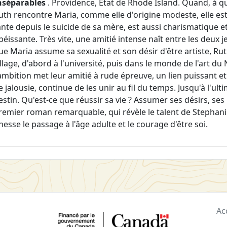
nséparables
. Providence, État de Rhode Island. Quand, à qu
uth rencontre Maria, comme elle d'origine modeste, elle est 
ante depuis le suicide de sa mère, est aussi charismatique et
béissante. Très vite, une amitié intense naît entre les deux j
ue Maria assume sa sexualité et son désir d'être artiste, R
illage, d'abord à l'université, puis dans le monde de l'art d
'ambition met leur amitié à rude épreuve, un lien puissant e
e jalousie, continue de les unir au fil du temps. Jusqu'à l'ult
estin. Qu'est-ce que réussir sa vie ? Assumer ses désirs, ses
remier roman remarquable, qui révèle le talent de Steph
inesse le passage à l'âge adulte et le courage d'être soi.
Ac