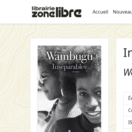
Accueil
Nouveau
I
W
É
C
I