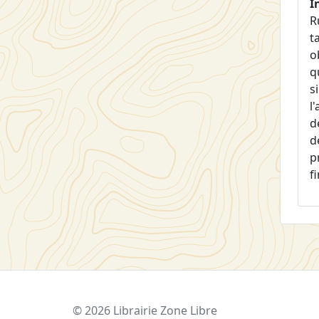
I
R
t
o
q
s
l
d
d
p
f
© 2026 Librairie Zone Libre