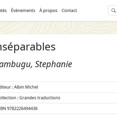
tés
Événements
À propos
Contact
nséparables
ambugu, Stephanie
diteur : Albin Michel
ollection : Grandes traductions
SBN 9782226494436