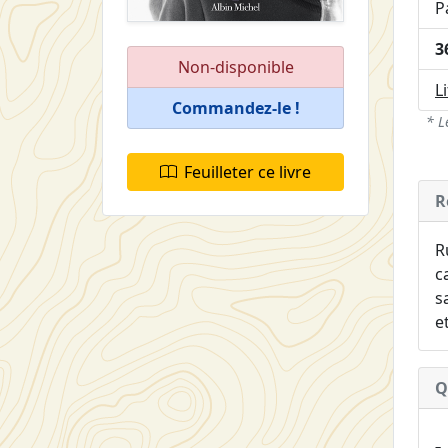
P
3
Non-disponible
L
Commandez-le !
* L
Feuilleter ce livre
R
R
c
s
e
Q