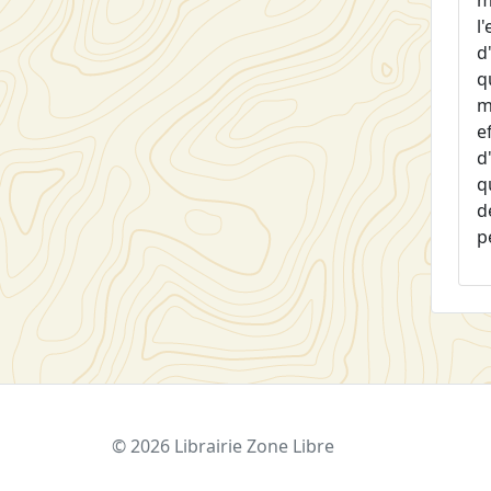
m
l
d
q
m
e
d
q
d
p
© 2026 Librairie Zone Libre