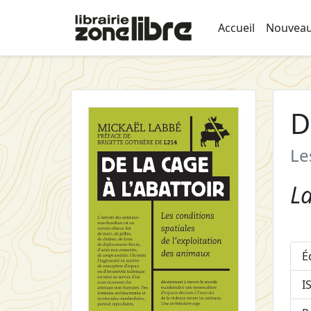
Accueil
Nouveau
D
Le
L
É
I