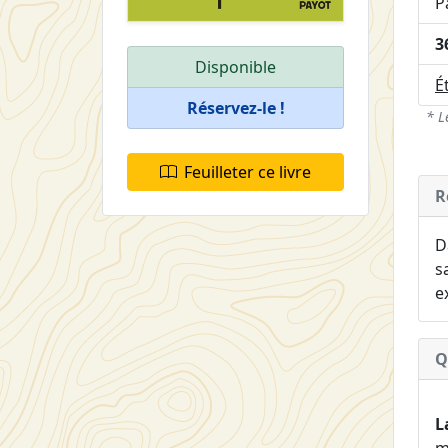
P
3
Disponible
É
Réservez-le !
* L
Feuilleter ce livre
R
D
s
e
Q
L