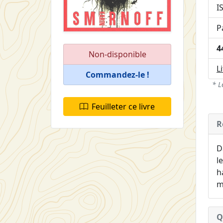
I
P
4
Non-disponible
L
Commandez-le !
* L
Feuilleter ce livre
R
D
l
h
m
Q