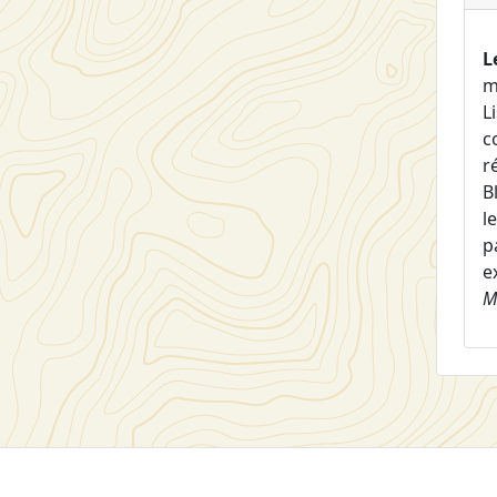
L
m
L
c
r
B
l
p
e
M