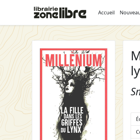
Accueil
Nouveau
M
l
Sm
É
C