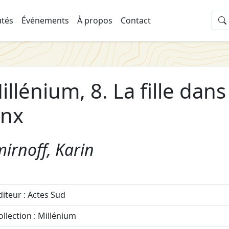
tés
Événements
À propos
Contact
illénium, 8. La fille dans
ynx
irnoff, Karin
diteur : Actes Sud
ollection : Millénium