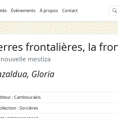
tés
Événements
À propos
Contact
erres frontalières, la fro
 nouvelle mestiza
zaldua, Gloria
diteur : Cambourakis
ollection : Sorcières