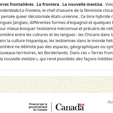
erres frontalières
.
La frontera
.
La nouvelle mestiza
. Voi
orderlands/La Frontera,
le chef-d'oeuvre de la féministe chic
a pensée queer décoloniale états-unienne.. Ce livre hybride m
angues [anglais, différentes formes d'espagnol et quelques
our mieux évoquer l'existence méconnue et précaire de cell
rontière entre les cultures et les langues : les Chicanx dans
ans la culture hispanique, les lesbiennes dans le monde hé
rontière ne délimite pas des espaces, géographiques ou symb
ouveaux territoires, les Borderlands. Dans ces « Terres front
 la nouvelle
mestiza »,
qui rend possibles des façons inédites
Ac