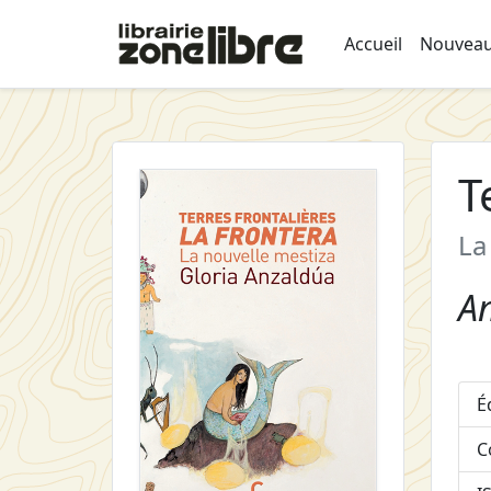
Accueil
Nouveau
T
La
An
É
C