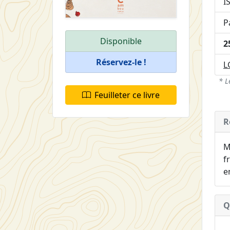
I
P
Disponible
2
Réservez-le !
L
* L
Feuilleter ce livre
R
M
f
e
Q