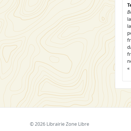
T
B
l
l
p
f
d
f
n
«
© 2026 Librairie Zone Libre