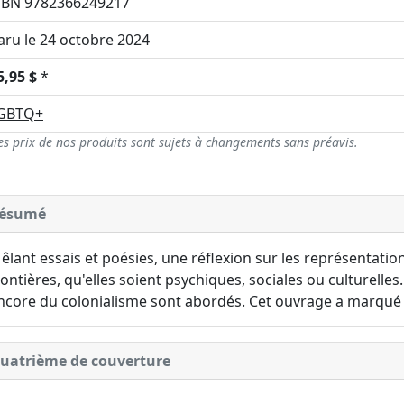
SBN 9782366249217
aru le 24 octobre 2024
5,95 $
*
GBTQ+
es prix de nos produits sont sujets à changements sans préavis.
ésumé
êlant essais et poésies, une réflexion sur les représentatio
rontières, qu'elles soient psychiques, sociales ou culturelles
ncore du colonialisme sont abordés. Cet ouvrage a marqué 
uatrième de couverture