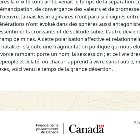
près la mixité contrainte, venait le temps de la séparation 
'émancipation, de convergence des valeurs et de promesse d'
 l'oeuvre. Jamais les imaginaires n'ont paru si éloignés en
énérations n'ont évolué dans des sphères aussi antagonistes
essentiments croissants et de solitude subie. L'autre devient
hamp de mines. À cette polarisation affective et relationnelle
a natalité - s'ajoute une fragmentation politique qui nous é
ivorce rampant porte un nom, la sexcession ; et ce livre dr
épeuplé et éclaté, où chacun apprend à vivre sans l'autre, ma
exes, voici venu le temps de la grande désertion.
Ac