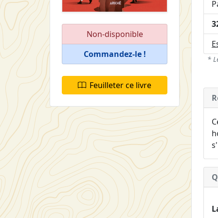
P
3
Non-disponible
E
Commandez-le !
* L
Feuilleter ce livre
R
C
h
s
Q
L