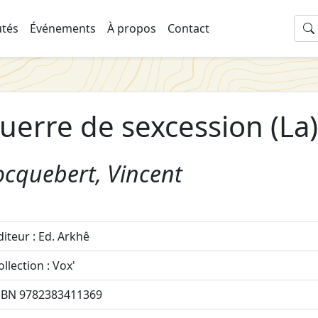
tés
Événements
À propos
Contact
uerre de sexcession (La)
ocquebert, Vincent
diteur : Ed. Arkhê
ollection : Vox'
SBN 9782383411369