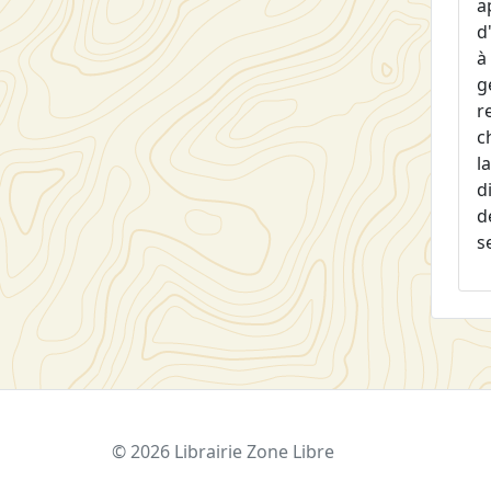
a
d
à
g
r
c
l
d
d
s
© 2026 Librairie Zone Libre