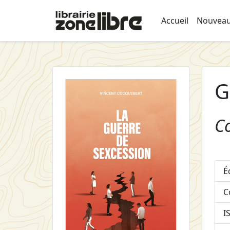
Accueil
Nouveau
G
C
É
C
I