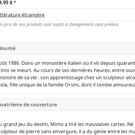
9,95 $
*
ittérature étrangère
es prix de nos produits sont sujets à changements sans préavis.
ésumé
oût 1986. Dans un monastère italien où il vit depuis quarant
imo se meurt. Au cours de ses dernières heures, entre souve
'histoire de sa vie : son apprentissage chez un sculpteur alc
iola, fille unique de la famille Orsini, dont il tombe amoure
uatrième de couverture
u grand jeu du destin, Mimo a tiré les mauvaises cartes. Né
culpteur de pierre sans envergure, il a du génie entre les mai