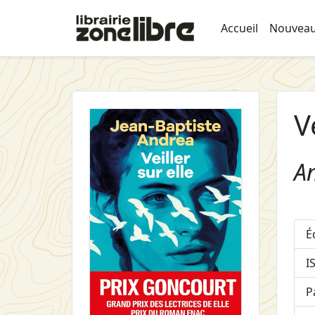
Accueil
Nouveau
V
An
É
I
P