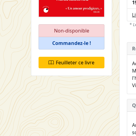
1
L
* L
Non-disponible
Commandez-le !
R
Feuilleter ce livre
A
M
l
V
Q
A
s