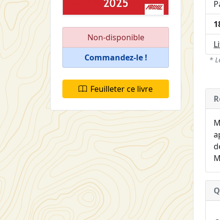
P
1
Non-disponible
L
Commandez-le !
* L
Feuilleter ce livre
R
M
a
d
M
Q