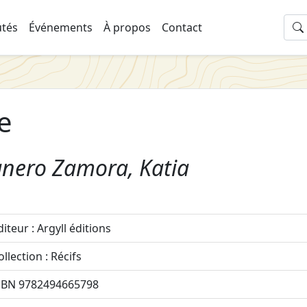
tés
Événements
À propos
Contact
e
anero Zamora, Katia
diteur : Argyll éditions
ollection : Récifs
SBN 9782494665798