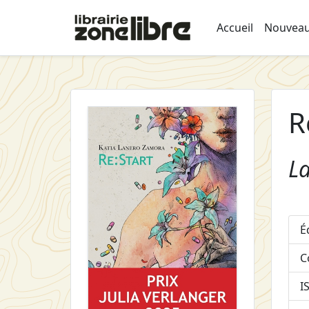
Accueil
Nouveau
R
L
É
C
I