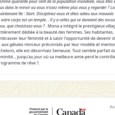
omme quarante pour cent de la population mondiale, vous êtes e
lus dans le miroir ou vous n'osez même plus vous y regarder ? La
aintenant Re : Start. Disciplinez-vous et dites adieu aux mauvai
t votre corps est un temple.
.
Il y a celles qui se donnent des excu
ous, que choisissez-vous ?
. Mona a intégré le prestigieux vill
ntièrement dédiée à la beauté des femmes. Ses habitantes, 
mbrasser leur féminité et à saisir l'opportunité de deveni
t aux gélules minceur préconisés par leur modèle et mentor
chelons, elle est désormais Semeuse. Tout semble parfait da
éminité... jusqu'au jour où sa meilleure amie perd le contrôle.
rogramme de rêve ?.
Ac