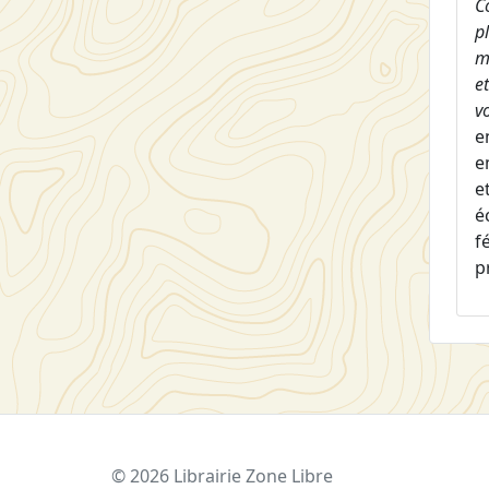
C
p
m
e
v
e
e
e
é
f
p
© 2026 Librairie Zone Libre