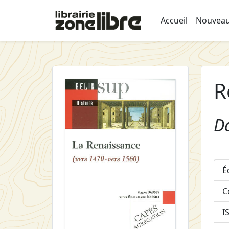
Accueil
Nouveau
R
D
É
C
I