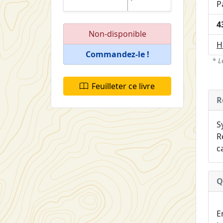
P
4
Non-disponible
H
Commandez-le !
* L
Feuilleter ce livre
R
S
R
c
Q
E