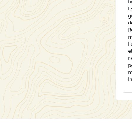
h
l
g
d
R
m
l
e
r
p
m
i