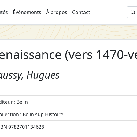
tés
Événements
À propos
Contact
enaissance (vers 1470-ve
aussy, Hugues
diteur : Belin
ollection : Belin sup Histoire
SBN 9782701134628