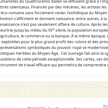
umanistes du Quattrocento italien se diffusent grâce à l'im
ettrés talentueux. Financés par des mécènes, les artistes les p
réco-romaine sans forcément renier l'esthétique du Moyen 
évotion s'affirment et donnent naissance, entre autres, à la
enaissance n'est pas seulement affaire de culture. Après les
e
eurtrie jusqu'au milieu du XV
siècle, la population europée
'agriculture, le commerce ou la banque. À la même époque, 
t exploitées pour le plus grand profit des colons et des prince
eprésentations symboliques du pouvoir royal se modernisent
olitiques héritées du Moyen Âge.. Cet ouvrage fait ainsi la 
utations de cette période exceptionnelle. Ses cartes, ses d
nstrument de travail efficace qui permettra de comprendre c
Ac