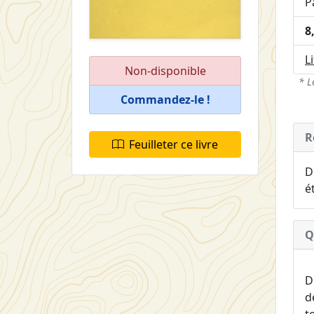
P
8
L
Non-disponible
* L
Commandez-le !
R
Feuilleter ce livre
D
é
Q
D
d