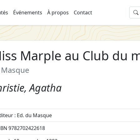
tés
Événements
À propos
Contact
iss Marple au Club du 
 Masque
ristie, Agatha
diteur : Ed. du Masque
SBN 9782702422618