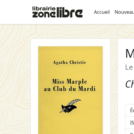
Accueil
Nouveau
M
Le
Ch
É
I