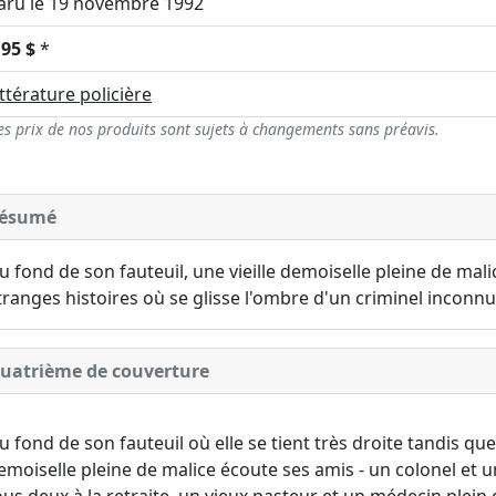
aru le 19 novembre 1992
,95 $
*
ittérature policière
es prix de nos produits sont sujets à changements sans préavis.
ésumé
u fond de son fauteuil, une vieille demoiselle pleine de mal
tranges histoires où se glisse l'ombre d'un criminel inconnu
uatrième de couverture
u fond de son fauteuil où elle se tient très droite tandis que
emoiselle pleine de malice écoute ses amis - un colonel et 