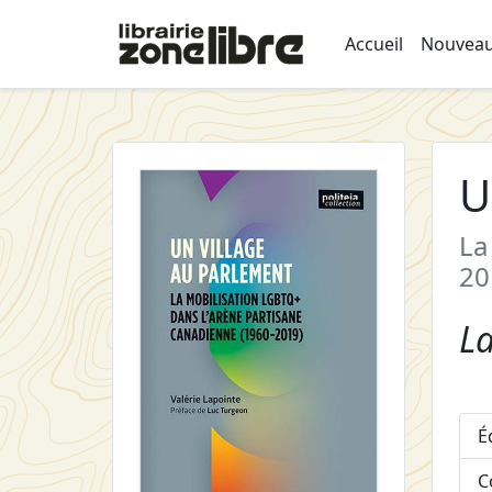
Accueil
Nouveau
U
La
20
La
É
C