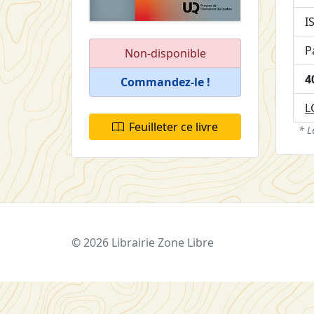
I
P
Non-disponible
4
Commandez-le !
L
Feuilleter ce livre
* L
© 2026 Librairie Zone Libre