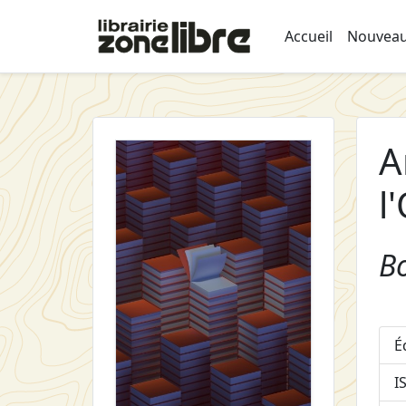
Accueil
Nouveau
A
l
Bo
É
I