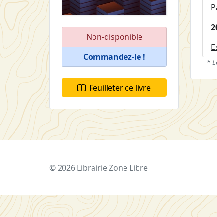
P
2
Non-disponible
E
Commandez-le !
* L
Feuilleter ce livre
© 2026 Librairie Zone Libre