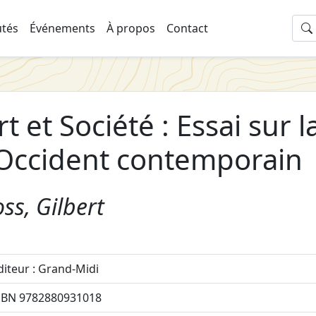
tés
Événements
À propos
Contact
rt et Société : Essai sur l
'Occident contemporain
ss, Gilbert
diteur : Grand-Midi
SBN 9782880931018