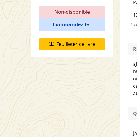
P
Non-disponible
1
Commandez-le !
* L
Feuilleter ce livre
R
a
n
o
c
a
Q
J