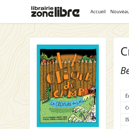
Accueil
Nouveau
C
Be
É
C
I