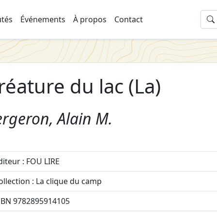
tés
Événements
À propos
Contact
réature du lac (La)
rgeron, Alain M.
diteur : FOU LIRE
ollection : La clique du camp
SBN 9782895914105