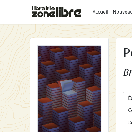
Accueil
Nouveau
P
Br
É
C
I