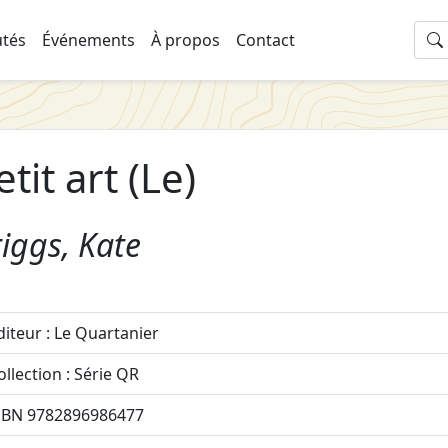
tés
Événements
À propos
Contact
etit art (Le)
iggs, Kate
diteur : Le Quartanier
ollection : Série QR
SBN 9782896986477