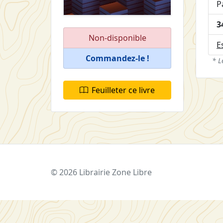
P
3
Non-disponible
E
Commandez-le !
* L
Feuilleter ce livre
© 2026 Librairie Zone Libre