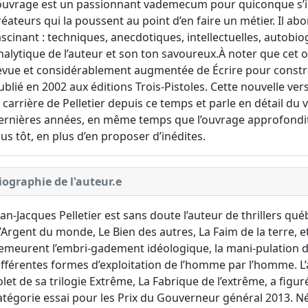
’ouvrage est un passionnant vademecum pour quiconque s’int
réateurs qui la poussent au point d’en faire un métier. Il ab
ascinant : techniques, anecdotiques, intellectuelles, autobiog
nalytique de l’auteur et son ton savoureux.À noter que cet 
evue et considérablement augmentée de Écrire pour construir
ublié en 2002 aux éditions Trois-Pistoles. Cette nouvelle ver
a carrière de Pelletier depuis ce temps et parle en détail du 
ernières années, en même temps que l’ouvrage approfondit
lus tôt, en plus d’en proposer d’inédites.
iographie de l'auteur.e
ean-Jacques Pelletier est sans doute l’auteur de thrillers qué
L’Argent du monde, Le Bien des autres, La Faim de la terre, e
emeurent l’embri-gadement idéologique, la mani-pulation des
ifférentes formes d’exploitation de l’homme par l’homme. L’
olet de sa trilogie Extrême, La Fabrique de l’extrême, a figuré 
atégorie essai pour les Prix du Gouverneur général 2013. Né