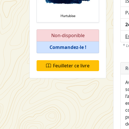
I
P
2
Non-disponible
E
* L
Commandez-le !
Feuilleter ce livre
R
A
s
l
e
c
p
d