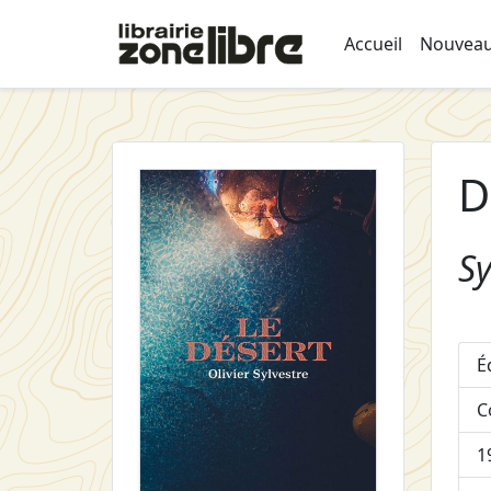
Accueil
Nouveau
D
Sy
É
C
1