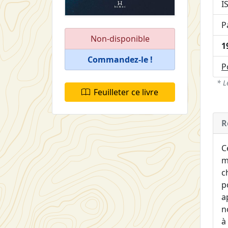
I
P
Non-disponible
1
Commandez-le !
P
* L
Feuilleter ce livre
R
C
m
c
p
a
n
à