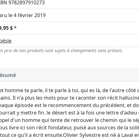
SBN 9782897910273
aru le 4 février 2019
9,95 $
*
oésie
es prix de nos produits sont sujets à changements sans préavis.
ésumé
et homme te parle, il te parle à toi, qui es là, de l'autre côté
ains. Il n'a plus les mots pour te raconter son récit halluciné
haque épisode est le recommencement du précédent, et don
ourrait y mettre fin. le désert est à la fois une lettre d'adieu
ppel d'un homme qui tente de retrouver le chemin qui le sép
ous livre ici son récit fondateur, puisé aux sources de la so
 tout ce qu'il a écrit ensuite.Olivier Sylvestre est né à Laval 