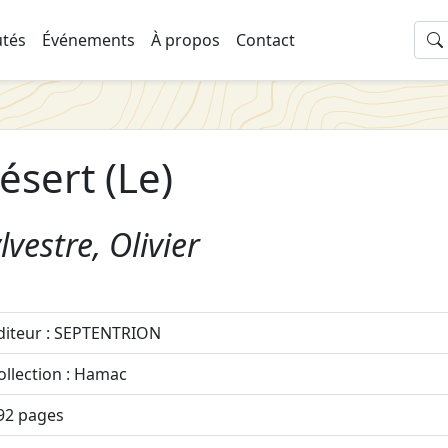
tés
Événements
À propos
Contact
ésert (Le)
lvestre, Olivier
diteur : SEPTENTRION
ollection : Hamac
92 pages