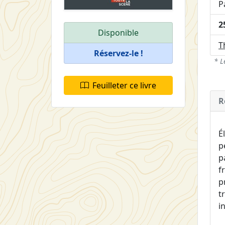
P
2
Disponible
T
Réservez-le !
* L
Feuilleter ce livre
R
É
p
p
f
p
t
i