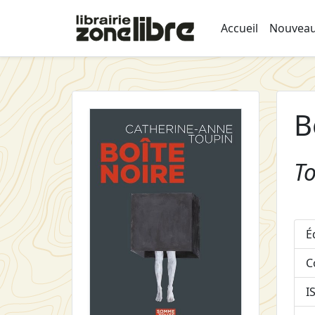
Accueil
Nouveau
B
T
É
C
I