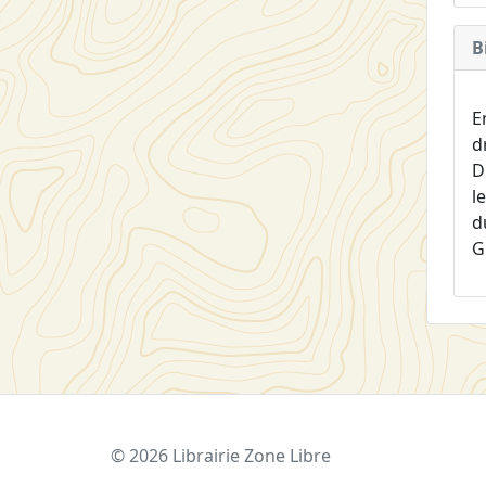
B
E
d
D
l
d
G
© 2026 Librairie Zone Libre