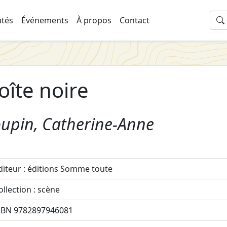
tés
Événements
À propos
Contact
oîte noire
oupin, Catherine-Anne
diteur : éditions Somme toute
ollection : scène
SBN 9782897946081