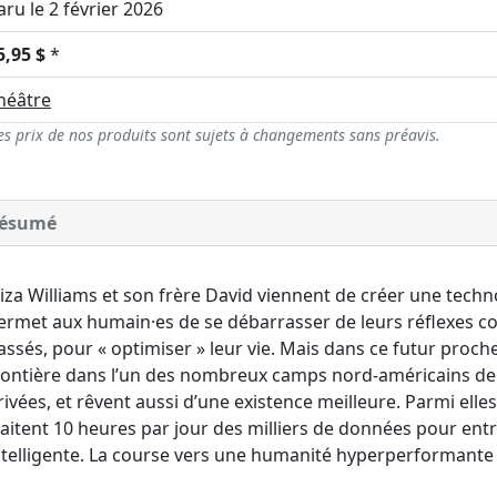
aru le 2 février 2026
5,95 $
*
héâtre
es prix de nos produits sont sujets à changements sans préavis.
ésumé
liza Williams et son frère David viennent de créer une technol
ermet aux humain·es de se débarrasser de leurs réflexes co
assés, pour « optimiser » leur vie. Mais dans ce futur proc
rontière dans l’un des nombreux camps nord-américains de 
rivées, et rêvent aussi d’une existence meilleure. Parmi elles, 
raitent 10 heures par jour des milliers de données pour entr
ntelligente. La course vers une humanité hyperperformante