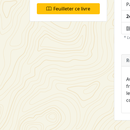
P
Feuilleter ce livre
2
B
* L
R
A
f
l
c