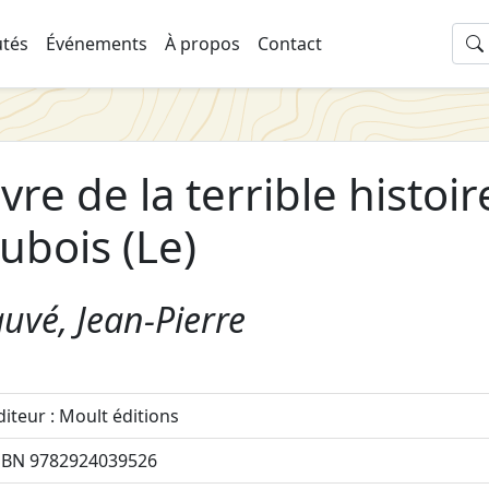
tés
Événements
À propos
Contact
ivre de la terrible histoi
ubois (Le)
uvé, Jean-Pierre
diteur : Moult éditions
SBN 9782924039526