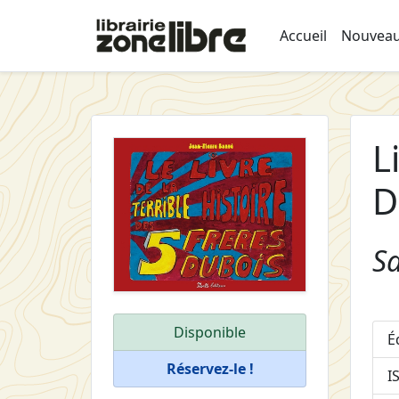
Accueil
Nouveau
L
D
Sa
Disponible
É
Réservez-le !
I