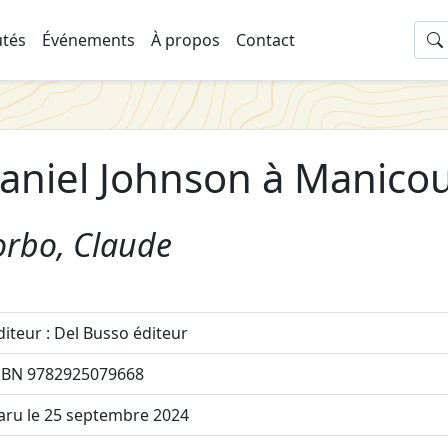
tés
Événements
À propos
Contact
aniel Johnson à Manico
orbo, Claude
diteur : Del Busso éditeur
SBN 9782925079668
aru le 25 septembre 2024