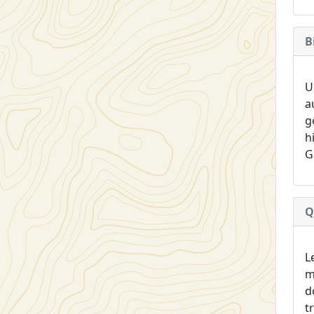
B
U
a
g
h
G
Q
L
m
d
t