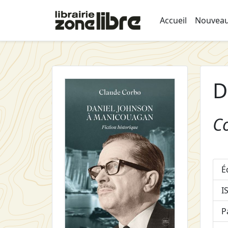
Accueil
Nouveau
D
C
É
I
P