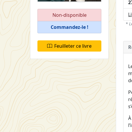
2
L
Non-disponible
* L
Commandez-le !
Feuilleter ce livre
R
L
m
d
P
r
s
À
l