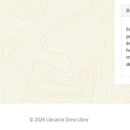
B
F
p
é
h
m
d
© 2026 Librairie Zone Libre