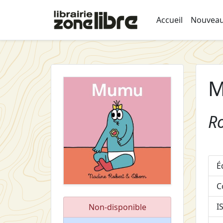
Accueil
Nouveau
M
R
É
C
I
Non-disponible