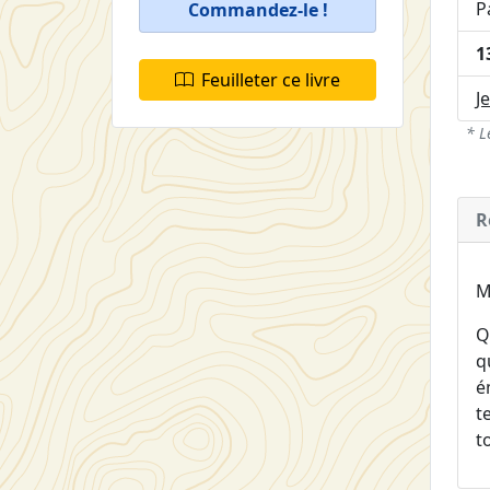
P
Commandez-le !
1
Feuilleter ce livre
J
* L
R
M
Q
q
é
t
t