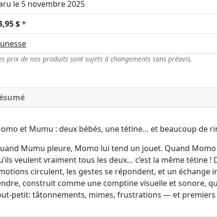
aru le 5 novembre 2025
3,95 $
*
eunesse
es prix de nos produits sont sujets à changements sans préavis.
ésumé
omo et Mumu : deux bébés, une tétine… et beaucoup de rir
uand Mumu pleure, Momo lui tend un jouet. Quand Momo pl
u’ils veulent vraiment tous les deux… c’est la même tétine ! 
motions circulent, les gestes se répondent, et un échange ina
endre, construit comme une comptine visuelle et sonore, qu
out-petit: tâtonnements, mimes, frustrations — et premiers 