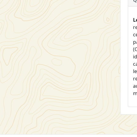
Q
L
r
c
p
(
i
c
l
r
a
m