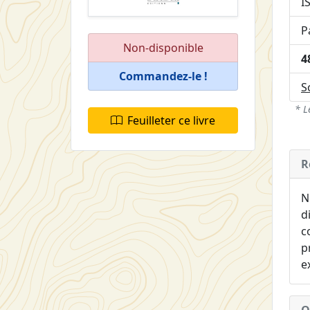
I
P
Non-disponible
4
Commandez-le !
S
* L
Feuilleter ce livre
R
N
d
c
p
e