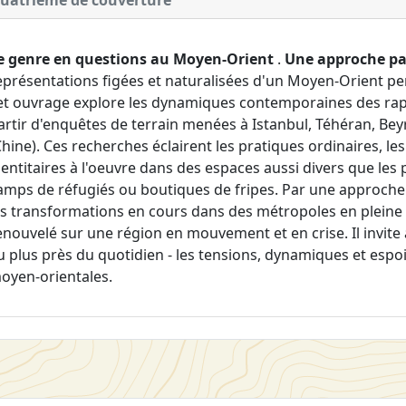
uatrième de couverture
e genre en questions au Moyen-Orient
.
Une approche par
eprésentations figées et naturalisées d'un Moyen-Orient p
et ouvrage explore les dynamiques contemporaines des rapp
artir d'enquêtes de terrain menées à Istanbul, Téhéran, Be
Chine). Ces recherches éclairent les pratiques ordinaires, les
dentitaires à l'oeuvre dans des espaces aussi divers que le
amps de réfugiés ou boutiques de fripes. Par une approche p
es transformations en cours dans des métropoles en pleine
enouvelé sur une région en mouvement et en crise. Il invit
u plus près du quotidien - les tensions, dynamiques et espoi
oyen-orientales.