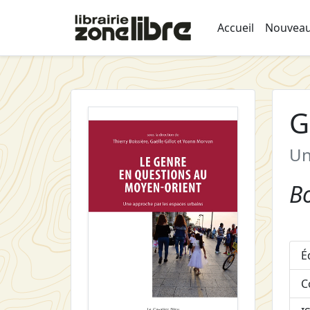
Accueil
Nouveau
G
Un
Bo
É
C