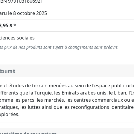
SBN 9791031806921
aru le 8 octobre 2025
8,95 $
*
ciences sociales
es prix de nos produits sont sujets à changements sans préavis.
ésumé
euf études de terrain menées au sein de l'espace public ur
ifférents que la Turquie, les Emirats arabes unis, le Liban, l'I
omme les parcs, les marchés, les centres commerciaux ou e
ratiques, les luttes ainsi que les reconfigurations identit
xplorées.