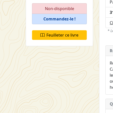
P
Non-disponible
3
Commandez-le !
C
* L
Feuilleter ce livre
R
R
C
l
o
h
Q