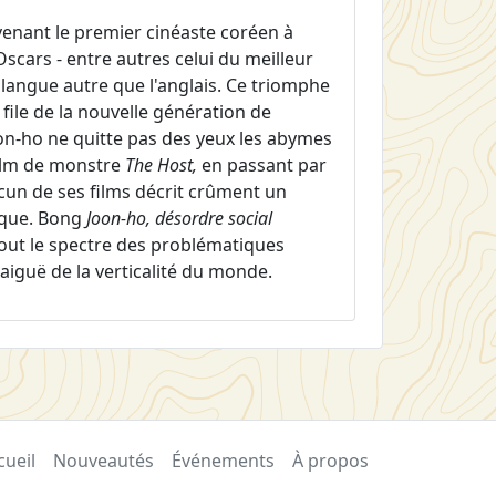
venant le premier cinéaste coréen à
Oscars - entre autres celui du meilleur
langue autre que l'anglais. Ce triomphe
file de la nouvelle génération de
on-ho ne quitte pas des yeux les abymes
ilm de monstre
The Host,
en passant par
cun de ses films décrit crûment un
ique. Bong
Joon-ho, désordre social
 tout le spectre des problématiques
 aiguë de la verticalité du monde.
cueil
Nouveautés
Événements
À propos