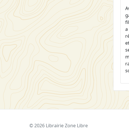
A
g
f
a
r
e
s
m
r
s
© 2026 Librairie Zone Libre