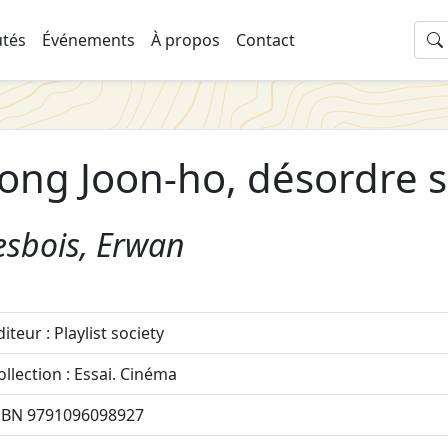
tés
Événements
À propos
Contact
ong Joon-ho, désordre s
esbois, Erwan
diteur : Playlist society
ollection : Essai. Cinéma
SBN 9791096098927