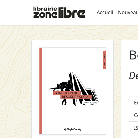
Accueil
Nouveau
B
D
É
C
I