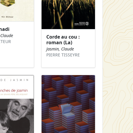
madi
 Claude
Corde au cou :
ITEUR
roman (La)
Jasmin, Claude
PIERRE TISSEYRE