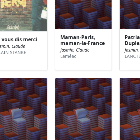
Maman-Paris,
Patria
e vous dis merci
maman-la-France
Duples
asmin, Claude
Jasmin, Claude
Jasmin,
LAIN STANKÉ
Leméac
LANCTÉ