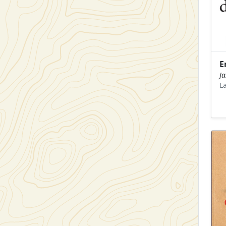
E
J
L