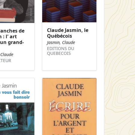
Claude Jasmin, le
ranches de
Québécois
: l' art
 un grand-
Jasmin, Claude
EDITIONS DU
QUEBECOIS
 Claude
ITEUR