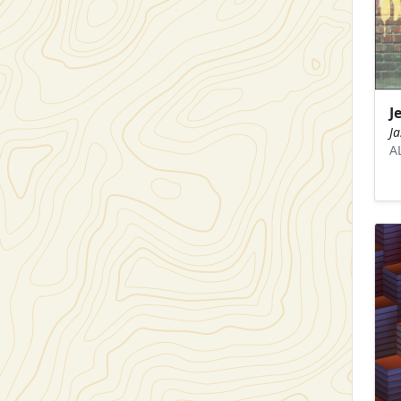
J
J
A