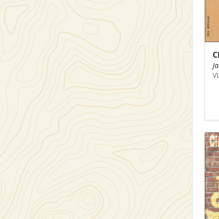
C
J
V