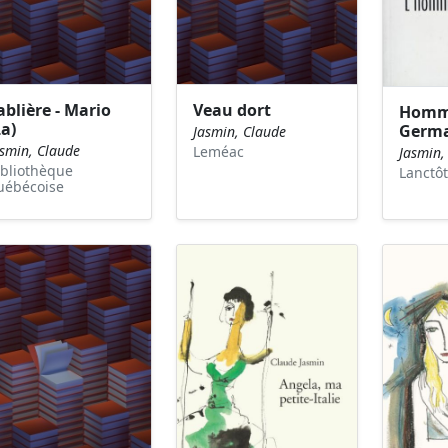
ablière - Mario
Veau dort
Homm
La)
Germai
Jasmin, Claude
asmin, Claude
Leméac
Jasmin,
ibliothèque
Lanctôt
uébécoise