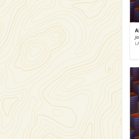
A
J
L