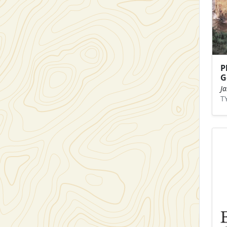
P
G
J
T