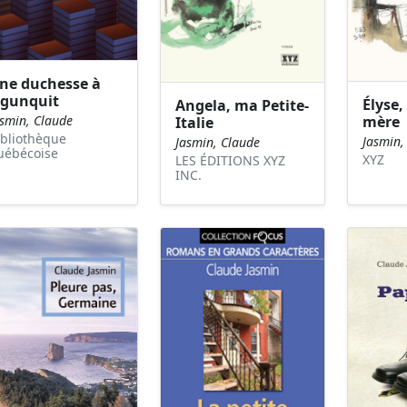
ne duchesse à
gunquit
Élyse, 
Angela, ma Petite-
mère
asmin, Claude
Italie
ibliothèque
Jasmin,
Jasmin, Claude
uébécoise
XYZ
LES ÉDITIONS XYZ
INC.