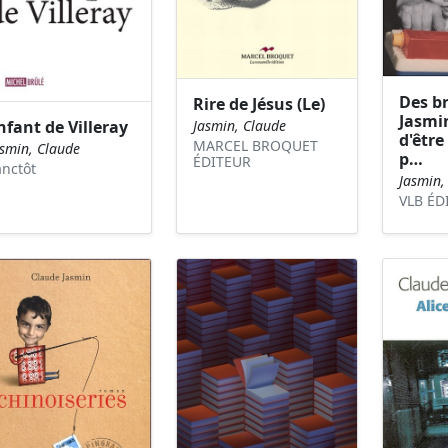
Des b
Rire de Jésus (Le)
Jasmin 
nfant de Villeray
Jasmin, Claude
d'être
MARCEL BROQUET
asmin, Claude
p…
ÉDITEUR
anctôt
Jasmin,
VLB ÉD