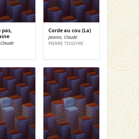
 pas,
Corde au cou (La)
ine
Jasmin, Claude
 Claude
PIERRE TISSEYRE