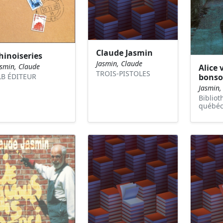
Claude Jasmin
hinoiseries
Jasmin, Claude
asmin, Claude
Alice 
TROIS-PISTOLES
LB ÉDITEUR
bonso
Jasmin,
Biblio
québéc