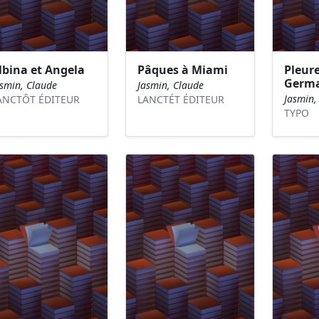
lbina et Angela
Pâques à Miami
Pleure
Germa
asmin, Claude
Jasmin, Claude
Jasmin,
ANCTÔT ÉDITEUR
LANCTÉT ÉDITEUR
TYPO