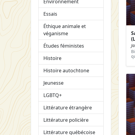
Environnement
Essais
Éthique animale et
S
véganisme
(
J
Études féministes
B
q
Histoire
Histoire autochtone
Jeunesse
LGBTQ+
Littérature étrangère
Littérature policière
Littérature québécoise