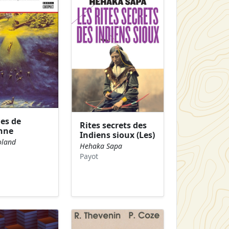
es de
Rites secrets des
nne
Indiens sioux (Les)
oland
Hehaka Sapa
Payot