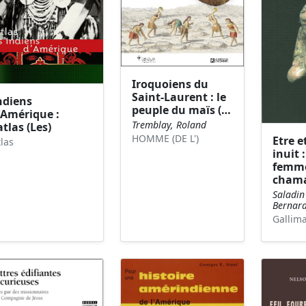
Iroquoiens du
Saint-Laurent : le
ndiens
peuple du maïs (…
'Amérique :
Tremblay, Roland
'atlas (Les)
HOMME (DE L')
Etre e
tlas
inuit
femm
cham
Saladin
Bernar
Gallim