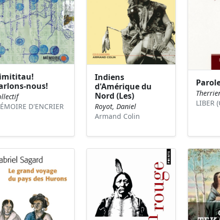
imititau!
Indiens
Parole
arlons-nous!
d'Amérique du
Therrie
Nord (Les)
llectif
LIBER 
Royot, Daniel
ÉMOIRE D'ENCRIER
Armand Colin