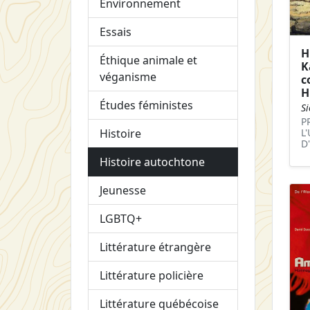
Environnement
Essais
H
Éthique animale et
K
véganisme
c
H
Études féministes
Si
P
Histoire
L
D
Histoire autochtone
Jeunesse
LGBTQ+
Littérature étrangère
Littérature policière
Littérature québécoise