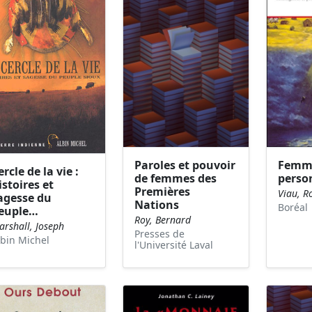
Paroles et pouvoir
Femm
ercle de la vie :
de femmes des
perso
istoires et
Premières
Viau, R
agesse du
Nations
Boréal
euple…
Roy, Bernard
arshall, Joseph
Presses de
lbin Michel
l'Université Laval