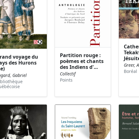
Cathe
Tekakw
Partition rouge :
rand voyage du
Jésuit
poèmes et chants
ays des Hurons
Greer, A
des Indiens d'…
Le)
Boréal
Collectif
agard, Gabriel
Points
ibliothèque
uébécoise