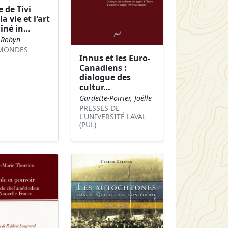
 de Tivi
la vie et l'art
aîné in…
 Robyn
MONDES
Innus et les Euro-
Canadiens :
dialogue des
cultur…
Gardette-Poirier, Joëlle
PRESSES DE
L'UNIVERSITÉ LAVAL
(PUL)