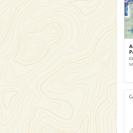
A
P
Co
M