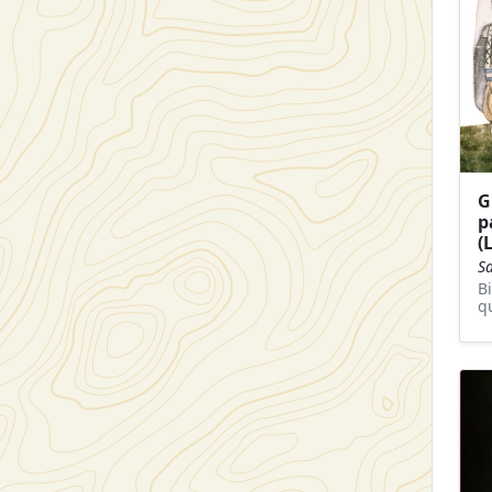
G
p
(
S
B
q