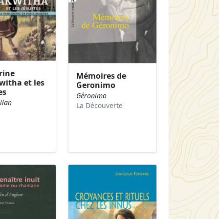
rine
Mémoires de
itha et les
Geronimo
es
Géronimo
llan
La Découverte