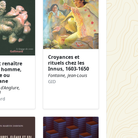
Croyances et
rituels chez les
t renaître
Innus, 1603-1650
 : homme,
e ou
Fontaine, Jean-Louis
ane
GID
 d'Anglure,
d
ard