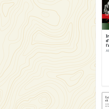
I
d
l
A