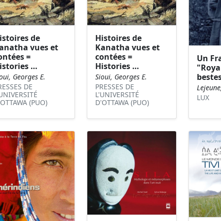
istoires de
Histoires de
anatha vues et
Kanatha vues et
ontées =
contées =
Un Fr
istories …
Histories …
"Roya
beste
oui, Georges E.
Sioui, Georges E.
RESSES DE
PRESSES DE
Lejeune
'UNIVERSITÉ
L'UNIVERSITÉ
LUX
'OTTAWA (PUO)
D'OTTAWA (PUO)