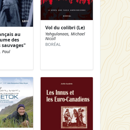
Vol du colibri (Le)
Yahgulanaas, Michael
ançais au
Nicoll
ume des
BORÉAL
s sauvages"
, Paul