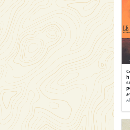
C
h
s
p
M
A