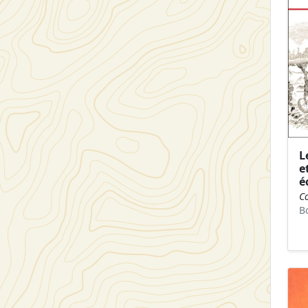
L
e
é
Co
B