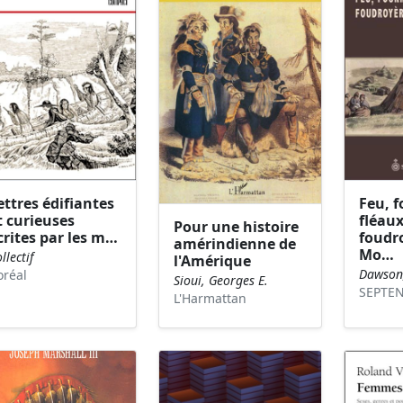
ettres édifiantes
Feu, f
t curieuses
fléaux
Pour une histoire
crites par les m…
foudro
amérindienne de
Mo…
llectif
l'Amérique
Dawson,
oréal
Sioui, Georges E.
SEPTE
L'Harmattan