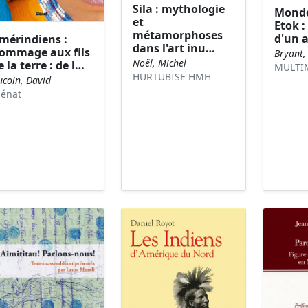
Sila : mythologie
Monde
et
Etok : 
métamorphoses
d'un 
mérindiens :
dans l'art inu…
ommage aux fils
Bryant,
Noël, Michel
e la terre : de l…
MULTI
HURTUBISE HMH
ucoin, David
lénat