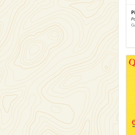
P
Po
G