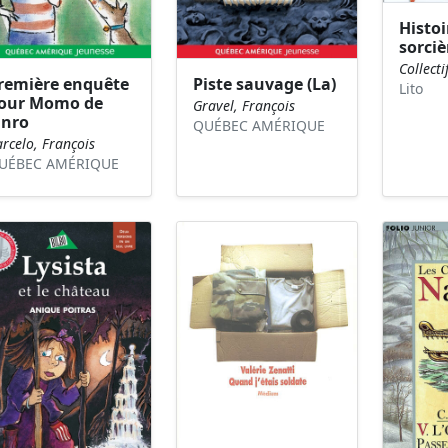
Histoi
sorciè
Collecti
remière enquête
Piste sauvage (La)
Lito
our Momo de
Gravel, François
inro
QUÉBEC AMÉRIQUE
rcelo, François
UÉBEC AMÉRIQUE