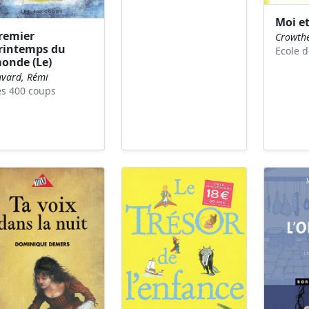
Moi et
remier
Crowthe
rintemps du
Ecole d
onde (Le)
avard, Rémi
es 400 coups