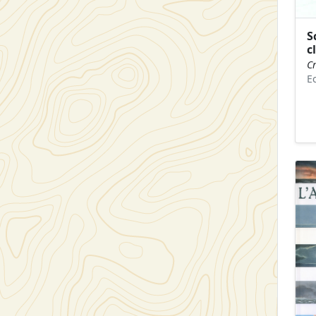
S
c
Cr
Ec