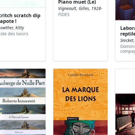
Piano muet (Le)
Vigneault, Gilles, 1928-
FIDES
critch scratch dip
lapote !
owther, Kitty
Labor
reptil
ole des loisirs
Snicket
Domini
compa