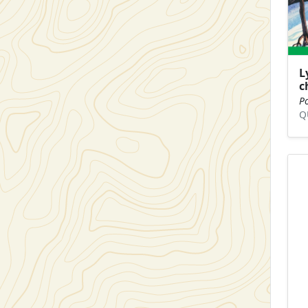
L
c
Po
Q