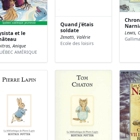
Chron
Quand j'étais
Narnia
soldate
ysista et le
Lewis, C
Zenatti, Valérie
hâteau
Gallim
Ecole des loisirs
itras, Anique
UÉBEC AMÉRIQUE