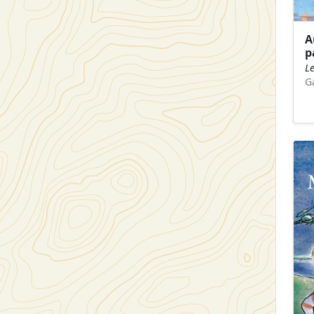
A
p
Le
G