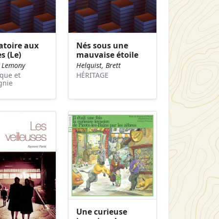
atoire aux
Nés sous une
es (Le)
mauvaise étoile
, Lemony
Helquist, Brett
que et
HÉRITAGE
gnie
Une curieuse