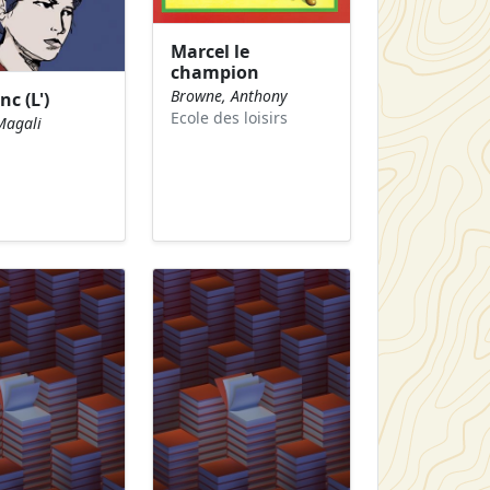
Marcel le
champion
Browne, Anthony
nc (L')
Ecole des loisirs
Magali