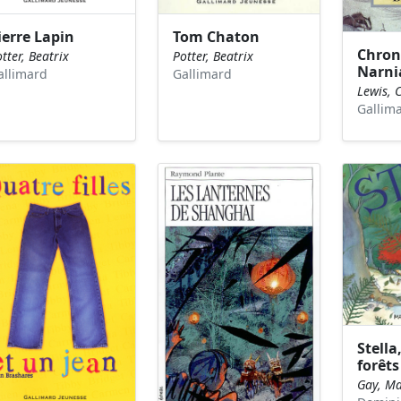
ierre Lapin
Tom Chaton
Chron
tter, Beatrix
Potter, Beatrix
Narnia
allimard
Gallimard
Lewis, C
Gallim
Stella
forêts
Gay, Ma