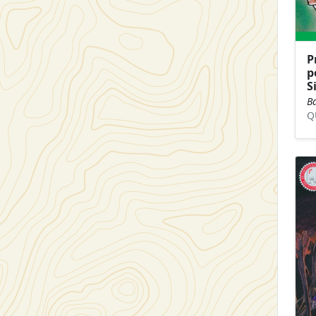
P
p
S
Ba
Q