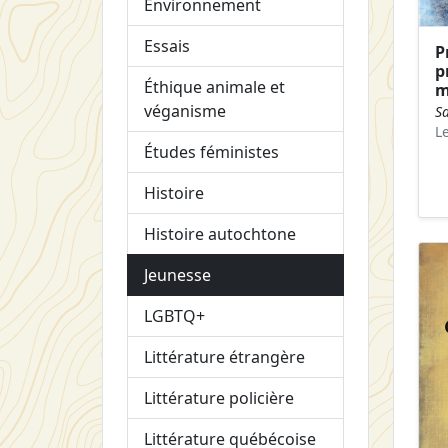
Environnement
Essais
P
p
Éthique animale et
m
véganisme
S
L
Études féministes
Histoire
Histoire autochtone
Jeunesse
LGBTQ+
Littérature étrangère
Littérature policière
Littérature québécoise