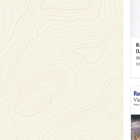
R
(
G
M