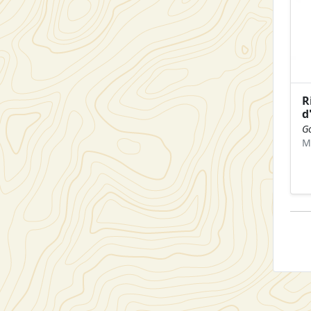
R
d
G
M