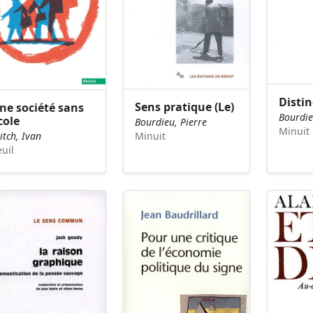
Distin
Sens pratique (Le)
ne société sans
Bourdie
cole
Bourdieu, Pierre
Minuit
litch, Ivan
Minuit
euil