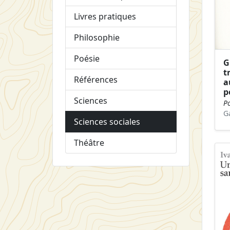
Livres pratiques
Philosophie
Poésie
G
t
Références
a
p
Sciences
Po
G
Sciences sociales
Théâtre