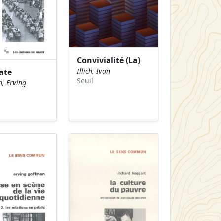
Convivialité (La)
Illich, Ivan
ate
Seuil
, Erving