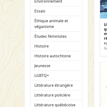
Environnement
Essais
Éthique animale et
U
véganisme
q
m
Études féministes
r
Pa
Histoire
G
Histoire autochtone
Jeunesse
LGBTQ+
Littérature étrangère
Littérature policière
Littérature québécoise