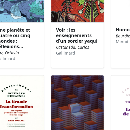
Homo 
ne planète et
Voir : les
uatre ou cinq
enseignements
Bourdie
ondes :
d'un sorcier yaqui
Minuit
éflexions…
Castaneda, Carlos
z, Octavio
Gallimard
allimard