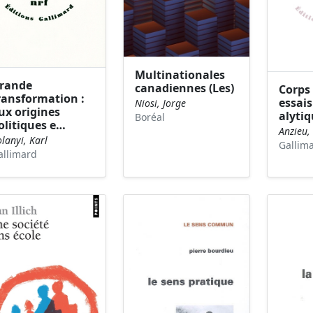
Multinationales
rande
canadiennes (Les)
Corps 
ransformation :
essai
Niosi, Jorge
ux origines
alytiq
Boréal
olitiques e…
Anzieu,
lanyi, Karl
Gallim
allimard