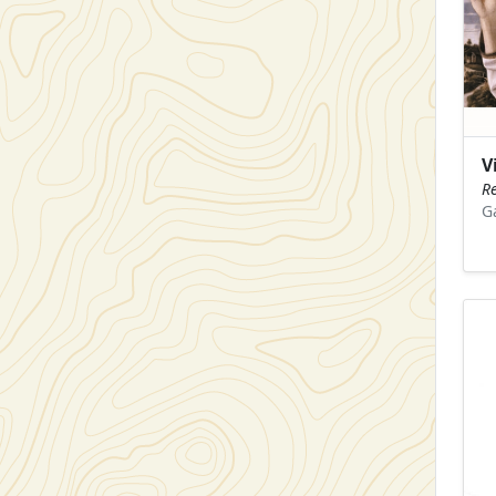
V
R
G