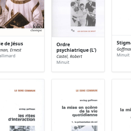
Stigm
ie de Jésus
Ordre
Goffman
psychiatrique (L')
enan, Ernest
Minuit
allimard
Castel, Robert
Minuit