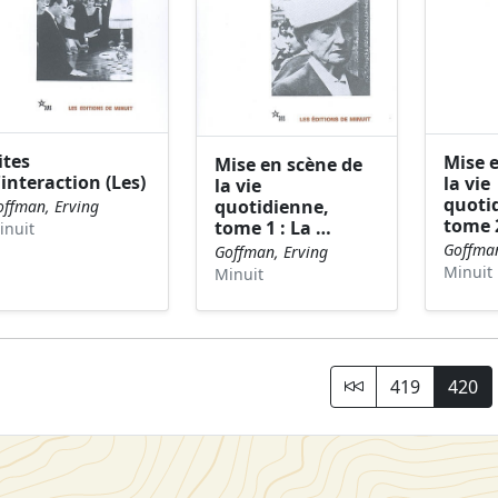
ites
Mise 
Mise en scène de
'interaction (Les)
la vie
la vie
quoti
quotidienne,
offman, Erving
tome 
tome 1 : La …
inuit
Goffman
Goffman, Erving
Minuit
Minuit
419
420