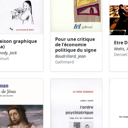
Pour une critique
aison graphique
Etre D
de l'économie
La)
Watts, 
politique du signe
oody, Jack
Denoël
Baudrillard, Jean
inuit
Gallimard