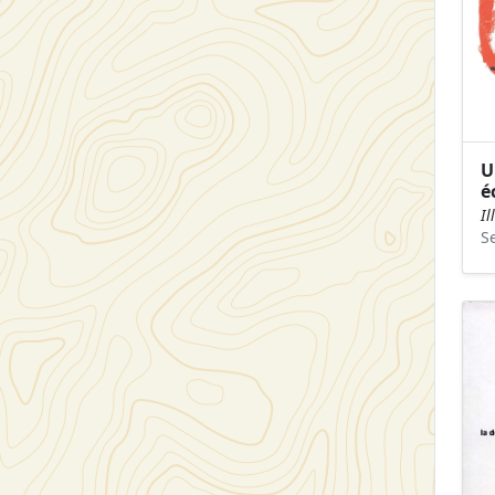
U
é
Il
S