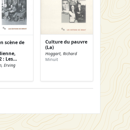
Culture du pauvre
en scène de
(La)
dienne,
Hoggart, Richard
2 : Les…
Minuit
, Erving