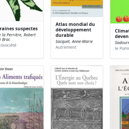
Atlas mondial du
raines suspectes
développement
Climat
durable
 la Perrière, Robert
devenu
i Brac
Sacquet, Anne-Marie
Sadourn
cosociété
Autrement
le Pom