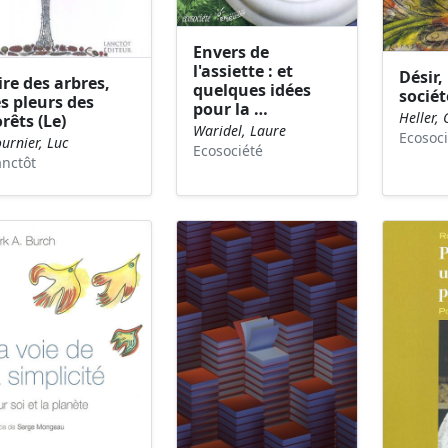
Envers de
l'assiette : et
Désir,
ire des arbres,
quelques idées
sociét
es pleurs des
pour la …
Heller, 
orêts (Le)
Waridel, Laure
Ecosoci
urnier, Luc
Ecosociété
anctôt