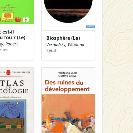
 est-il
 fou ? (Le)
Biosphère (La)
y, Robert
Vernadsky, Wladimir
mier
Seuil