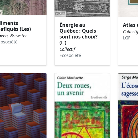
liments
Énergie au
Atlas 
rafiqués (Les)
Québec : Quels
Collecti
neen, Brewster
sont nos choix?
LGF
cosociété
(L')
Collectif
Ecosociété