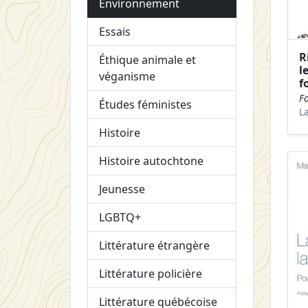
Environnement
Essais
R
Éthique animale et
l
véganisme
f
Fo
Études féministes
L
Histoire
Histoire autochtone
Jeunesse
LGBTQ+
Littérature étrangère
Littérature policière
Littérature québécoise