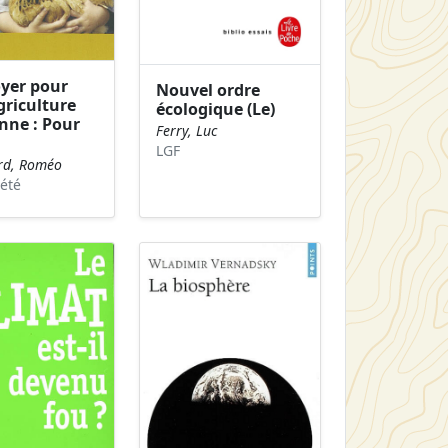
oyer pour
Nouvel ordre
griculture
écologique (Le)
nne : Pour
Ferry, Luc
LGF
rd, Roméo
été