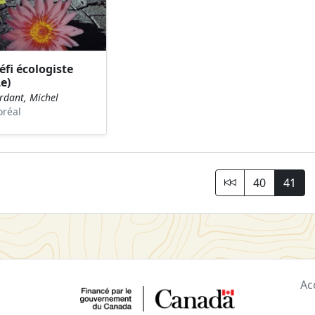
éfi écologiste
Le)
rdant, Michel
oréal
40
41
Ac