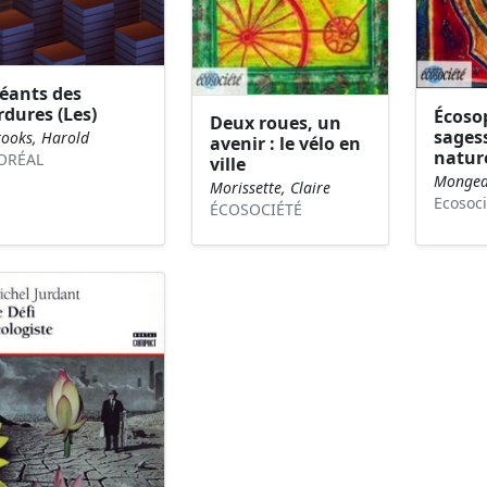
éants des
rdures (Les)
Écoso
Deux roues, un
sagess
rooks, Harold
avenir : le vélo en
nature
ORÉAL
ville
Mongea
Morissette, Claire
Ecosoci
ÉCOSOCIÉTÉ