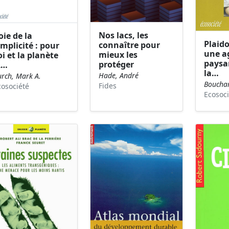
Nos lacs, les
oie de la
Plaid
connaître pour
implicité : pour
une a
mieux les
oi et la planète
paysa
protéger
L…
la…
Hade, André
urch, Mark A.
Boucha
Fides
cosociété
Ecosoci