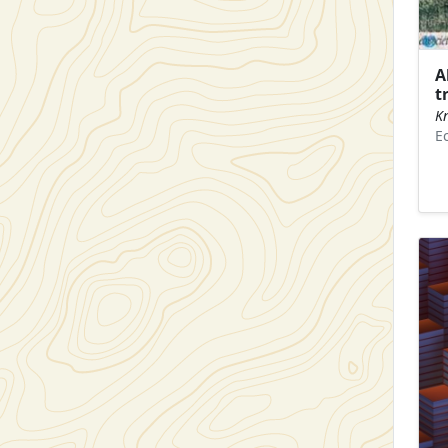
A
t
K
E