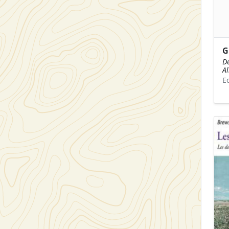
G
De
Al
E