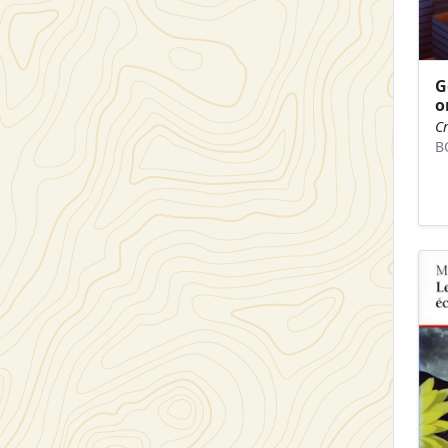
G
o
C
B